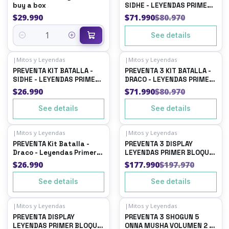
buy a box
SIDHE - LEYENDAS PRIMER
BLOQUE 4.0
$29.990
$71.990
$80.970
See details
Quantity
|
Mitos y Leyendas
|
Mitos y Leyendas
-11%
OFF
Out of stock
PREVENTA KIT BATALLA -
PREVENTA 3 KIT BATALLA -
Out of stock
SIDHE - LEYENDAS PRIMER
DRACO - LEYENDAS PRIMER
BLOQUE 4.0
BLOQUE 4.0
$26.990
$71.990
$80.970
See details
See details
|
Mitos y Leyendas
|
Mitos y Leyendas
-10%
OFF
Out of stock
PREVENTA Kit Batalla -
PREVENTA 3 DISPLAY
Out of stock
Draco - Leyendas Primer
LEYENDAS PRIMER BLOQUE
Bloque 4.0
4.0 - PRIMER BLOQUE + 3
$26.990
$177.990
$197.970
BUY A BOX
See details
See details
|
Mitos y Leyendas
|
Mitos y Leyendas
-10%
OFF
Out of stock
PREVENTA DISPLAY
PREVENTA 3 SHOGUN 5
Out of stock
LEYENDAS PRIMER BLOQUE
ONNA MUSHA VOLUMEN 2 -