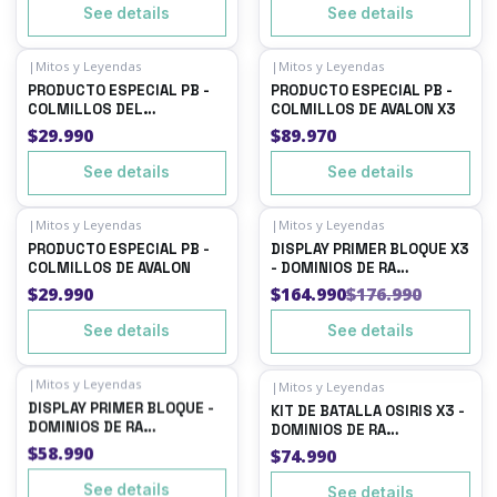
See details
See details
|
Mitos y Leyendas
|
Mitos y Leyendas
Out of stock
Out of stock
PRODUCTO ESPECIAL PB -
PRODUCTO ESPECIAL PB -
COLMILLOS DEL
COLMILLOS DE AVALON X3
INFRAMUNDO
$29.990
$89.970
See details
See details
|
Mitos y Leyendas
|
Mitos y Leyendas
-7%
OFF
Out of stock
PRODUCTO ESPECIAL PB -
DISPLAY PRIMER BLOQUE X3
Out of stock
COLMILLOS DE AVALON
- DOMINIOS DE RA
ANIVERSARIO
$29.990
$164.990
$176.990
See details
See details
|
Mitos y Leyendas
|
Mitos y Leyendas
Out of stock
Out of stock
DISPLAY PRIMER BLOQUE -
KIT DE BATALLA OSIRIS X3 -
DOMINIOS DE RA
DOMINIOS DE RA
ANIVERSARIO
ANIVERSARIO
$58.990
$74.990
See details
See details