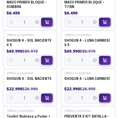
MAZO PRIMER BLOQUE -
MAZO PRIMER BLOQUE -
SOMBRA
TITÁN
$6.490
$6.490
Quantity
Quantity
|
Mitos y Leyendas
|
Mitos y Leyendas
-14%
OFF
-14%
OFF
SHOGUN 4 - SOL NACIENTE
SHOGUN 4 - LUNA CARMESÍ
X 3
X 3
$69.990
$80.970
$69.990
$80.970
Quantity
Quantity
|
Mitos y Leyendas
|
Mitos y Leyendas
-15%
OFF
-15%
OFF
SHOGUN 4 - SOL NACIENTE
SHOGUN 4 - LUNA CARMESÍ
$22.990
$26.990
$22.990
$26.990
Quantity
Quantity
|
Mitos y Leyendas
|
Mitos y Leyendas
-11%
OFF
Toolkit Nobleza y Poder +
PREVENTA 3 KIT BATALLA -
Out of stock