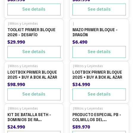
See details
See details
|
Mitos y Leyendas
|
Out of stock
Out of stock
TOOLKIT PRIMER BLOQUE
MAZO PRIMER BLOQUE -
2026 - DESAFÍO
DRAGÓN
$29.990
$6.490
See details
See details
|
Mitos y Leyendas
|
Mitos y Leyendas
Out of stock
Out of stock
LOOTBOX PRIMER BLOQUE
LOOTBOX PRIMER BLOQUE
2025 + BUY A BOX AL AZAR
2025 + BUY A BOX AL AZAR
$98.990
$34.990
See details
See details
|
Mitos y Leyendas
|
Mitos y Leyendas
Out of stock
Out of stock
KIT DE BATALLA SETH -
PRODUCTO ESPECIAL PB -
DOMINIOS DE RA
COLMILLOS DEL
ANIVERSARIO
INFRAMUNDO X3
$24.990
$89.970