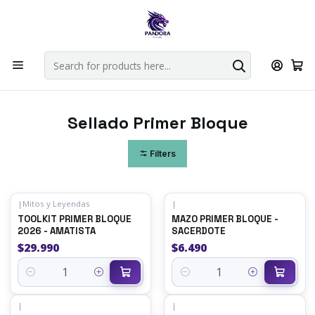
Por compras en cartas singles superiores a 49.990 el envio es
gratis via bluexpress.
Explorar singles
Home
Juegos de cartas TCG
Mitos y Leyendas TCG
Sellado Primer Bloque
Sellado Primer Bloque
Filters
|
Mitos y Leyendas
|
TOOLKIT PRIMER BLOQUE
MAZO PRIMER BLOQUE -
2026 - AMATISTA
SACERDOTE
$29.990
$6.490
Quantity
Quantity
|
|