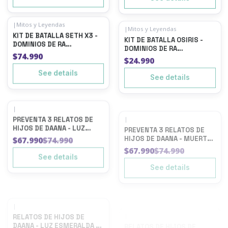
|
Mitos y Leyendas
|
Mitos y Leyendas
Out of stock
Out of stock
KIT DE BATALLA SETH X3 -
KIT DE BATALLA OSIRIS -
DOMINIOS DE RA
DOMINIOS DE RA
ANIVERSARIO
ANIVERSARIO
$74.990
$24.990
See details
See details
|
|
-9%
OFF
-9%
OFF
PREVENTA 3 RELATOS DE
PREVENTA 3 RELATOS DE
Not available
Not available
HIJOS DE DAANA - LUZ
HIJOS DE DAANA - MUERTE
ESMERALDA + 2 CARTAS
DE CUCHULAIN + 2 CARTAS
$67.990
$74.990
$67.990
$74.990
SECRETAS AL AZAR
SECRETAS AL AZAR
See details
See details
|
|
Not available
Not available
RELATOS DE HIJOS DE
RELATOS DE HIJOS DE
DAANA - LUZ ESMERALDA +
DAANA - NECROMANCIA
NECROMANCIA + MUERTE
$74.990
$24.990
DE CUCHULAIN + 2 CARTAS
SECRETAS AL AZAR
See details
See details