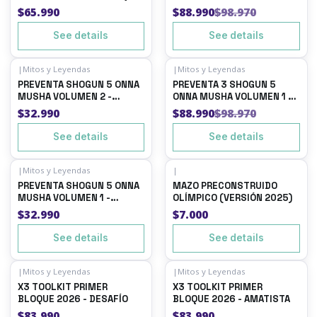
4.0 - PRIMER BLOQUE + 1
PRIMER BLOQUE + 3 BUY A
$65.990
$88.990
$98.970
BUY A BOX
BOX
See details
See details
|
Mitos y Leyendas
|
Mitos y Leyendas
-10%
OFF
Out of stock
PREVENTA SHOGUN 5 ONNA
PREVENTA 3 SHOGUN 5
Out of stock
MUSHA VOLUMEN 2 -
ONNA MUSHA VOLUMEN 1 -
PRIMER BLOQUE + 1 BUY A
PRIMER BLOQUE + 3 BUY A
$32.990
$88.990
$98.970
BOX
BOX
See details
See details
|
Mitos y Leyendas
|
Out of stock
Out of stock
PREVENTA SHOGUN 5 ONNA
MAZO PRECONSTRUIDO
MUSHA VOLUMEN 1 -
OLÍMPICO (VERSIÓN 2025)
PRIMER BLOQUE + 1 BUY A
$32.990
$7.000
BOX
See details
See details
|
Mitos y Leyendas
|
Mitos y Leyendas
Out of stock
Out of stock
X3 TOOLKIT PRIMER
X3 TOOLKIT PRIMER
BLOQUE 2026 - DESAFÍO
BLOQUE 2026 - AMATISTA
$83.990
$83.990