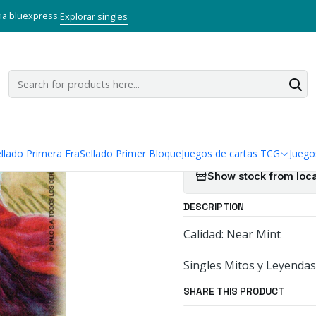
 y Leyendas TCG
Singles Primer Bloque MYL
ALEJANDRO MAGNO RE
via bluexpress.
Explorar singles
|
ALEJANDRO 
MITOS Y LE
Add to Wishlist
llado Primera Era
Sellado Primer Bloque
Juegos de cartas TCG
Juego
Show stock from loca
DESCRIPTION
Calidad: Near Mint
Singles Mitos y Leyendas
SHARE THIS PRODUCT