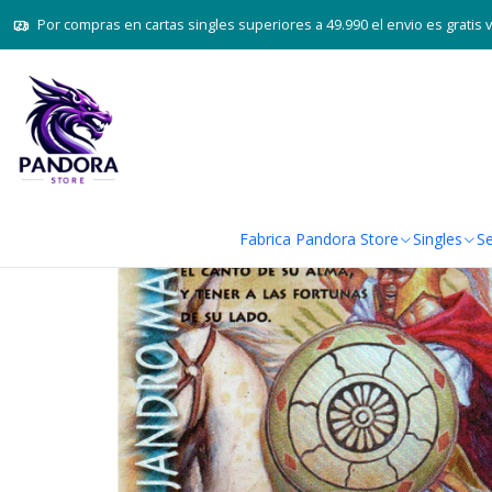
Home
Juegos de cartas TCG
Mitos
Por compras en cartas singles superiores a 49.990 el envio es gratis 
Fabrica Pandora Store
Singles
Se