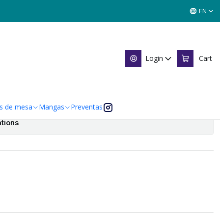
WORK - SINGLES MITOS Y LEYENDAS
EN
MAGNO REWORK - SINGLES
YENDAS
Login
Cart
s de mesa
Mangas
Preventas
tions