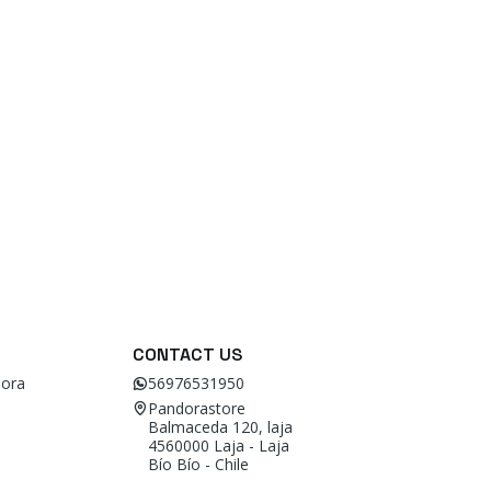
CONTACT US
ora
56976531950
Pandorastore
Balmaceda 120, laja
4560000 Laja - Laja
Bío Bío - Chile