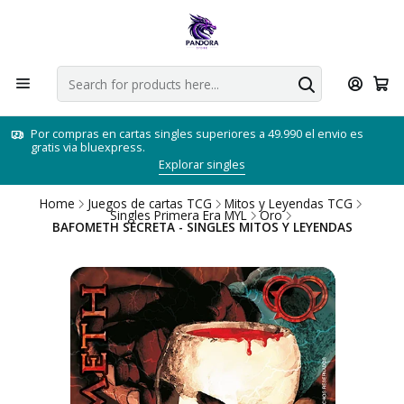
Por compras en cartas singles superiores a 49.990 el envio es
gratis via bluexpress.
Explorar singles
Home
Juegos de cartas TCG
Mitos y Leyendas TCG
Singles Primera Era MYL
Oro
BAFOMETH SECRETA - SINGLES MITOS Y LEYENDAS