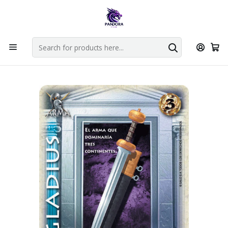
Por compras en cartas singles superiores a 49.990 el envio es
gratis via bluexpress.
Explorar singles
Home
Juegos de cartas TCG
Mitos y Leyendas TCG
Singles Primer Bloque MYL
GLADIUS REWORK - SINGLES MITOS Y LEYENDAS