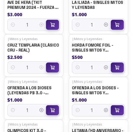
AVE DE HERA (TKIT
LA ILIADA - SINGLES MITOS
PREMIUM 2024 - FUERZA Y
Y LEYENDAS
DESTINO)
$3.000
$1.000
Quantity
Quantity
|
Mitos y Leyendas
|
Mitos y Leyendas
CRUZ TEMPLARIA (CLÁSICO
HORDA FOMORE FOIL -
CRU - REAL)
SINGLES MITOS Y
LEYENDAS
$2.500
$500
Quantity
Quantity
|
Mitos y Leyendas
|
Mitos y Leyendas
OFRENDA A LOS DIOSES
OFRENDA A LOS DIOSES -
(LEYENDAS PB 3.0 -
SINGLES MITOS Y
REALES)
LEYENDAS
$1.000
$1.000
Quantity
Quantity
|
Mitos y Leyendas
|
Mitos y Leyendas
OLIMPICOS KIT 3.0 -
LETANIA (HD ANIVERSARIO -