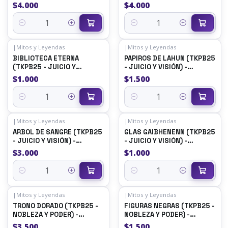
SINGLES MITOS Y
MITOS Y LEYENDAS
$4.000
$4.000
LEYENDAS
Quantity
Quantity
|
Mitos y Leyendas
|
Mitos y Leyendas
BIBLIOTECA ETERNA
PAPIROS DE LAHUN (TKPB25
(TKPB25 - JUICIO Y
- JUICIO Y VISIÓN) -
VISIÓN)) - SINGLES MITOS Y
SINGLES MITOS Y
$1.000
$1.500
LEYENDAS
LEYENDAS
Quantity
Quantity
|
Mitos y Leyendas
|
Mitos y Leyendas
ARBOL DE SANGRE (TKPB25
GLAS GAIBHENENN (TKPB25
- JUICIO Y VISIÓN) -
- JUICIO Y VISIÓN) -
SINGLES MITOS Y
SINGLES MITOS Y
$3.000
$1.000
LEYENDAS
LEYENDAS
Quantity
Quantity
|
Mitos y Leyendas
|
Mitos y Leyendas
TRONO DORADO (TKPB25 -
FIGURAS NEGRAS (TKPB25 -
NOBLEZA Y PODER) -
NOBLEZA Y PODER) -
SINGLES MITOS Y
SINGLES MITOS Y
$3.500
$1.500