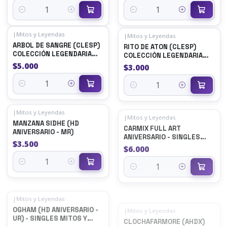
Quantity
Quantity
|
Mitos y Leyendas
|
Mitos y Leyendas
ARBOL DE SANGRE (CLESP)
RITO DE ATON (CLESP)
COLECCIÓN LEGENDARIA
COLECCIÓN LEGENDARIA
SECRETA
SECRETA
$5.000
$3.000
Quantity
Quantity
|
Mitos y Leyendas
|
Mitos y Leyendas
MANZANA SIDHE (HD
CARMIX FULL ART
ANIVERSARIO - MR)
ANIVERSARIO - SINGLES
MITOS Y LEYENDAS
$3.500
$6.000
Quantity
Quantity
|
Mitos y Leyendas
|
Mitos y Leyendas
OGHAM (HD ANIVERSARIO -
CLOCHAFARMORE (AHDX)
UR) - SINGLES MITOS Y
LEYENDAS
$10.000
$4.000