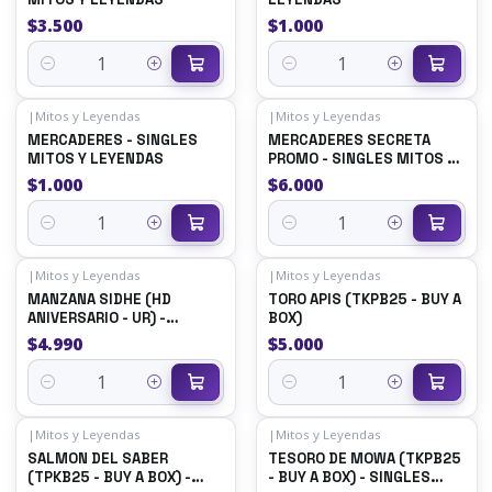
$3.500
$1.000
Quantity
Quantity
|
Mitos y Leyendas
|
Mitos y Leyendas
MERCADERES - SINGLES
MERCADERES SECRETA
MITOS Y LEYENDAS
PROMO - SINGLES MITOS Y
LEYENDAS
$1.000
$6.000
Quantity
Quantity
|
Mitos y Leyendas
|
Mitos y Leyendas
MANZANA SIDHE (HD
TORO APIS (TKPB25 - BUY A
ANIVERSARIO - UR) -
BOX)
SINGLES MITOS Y
$4.990
$5.000
LEYENDAS
Quantity
Quantity
|
Mitos y Leyendas
|
Mitos y Leyendas
SALMON DEL SABER
TESORO DE MOWA (TKPB25
(TPKB25 - BUY A BOX) -
- BUY A BOX) - SINGLES