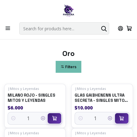
Por compras en cartas singles superiores a 49.990 el envio es
gratis via bluexpress.
Explorar singles
Home
Juegos de cartas TCG
Mitos y Leyendas TCG
Singles Primer Bloque MYL
Oro
Oro
Filters
|
Mitos y Leyendas
|
Mitos y Leyendas
MILANO ROJO - SINGLES
GLAS GAIBHENENN ULTRA
MITOS Y LEYENDAS
SECRETA - SINGLES MITOS
Y LEYENDAS
$6.000
$10.000
Quantity
Quantity
|
Mitos y Leyendas
|
Mitos y Leyendas