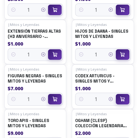
LEYENDAS
LEYENDAS
Quantity
Quantity
|
Mitos y Leyendas
|
Mitos y Leyendas
EXTENSIÓN TIERRAS ALTAS
HIJOS DE DAANA - SINGLES
(HD ANIVERSARIO -
MITOS Y LEYENDAS
PROMOCIONAL) - SINGLES
$1.000
$1.000
MITOS Y LEYENDAS
Quantity
Quantity
|
Mitos y Leyendas
|
Mitos y Leyendas
FIGURAS NEGRAS - SINGLES
CODEX ARTURICUS -
MITOS Y LEYENDAS
SINGLES MITOS Y
LEYENDAS
$7.000
$1.000
Quantity
Quantity
|
Mitos y Leyendas
|
Mitos y Leyendas
TORO APIS - SINGLES
OGHAM (CLESP)
MITOS Y LEYENDAS
COLECCIÓN LEGENDARIA
SECRETA
$9.000
$2.000