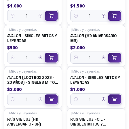
REALES) - SINGLES MITOS Y
$1.000
$1.500
LEYENDAS
Quantity
Quantity
|
Mitos y Leyendas
|
Mitos y Leyendas
AVALON - SINGLES MITOS Y
AVALON (HD ANIVERSARIO -
LEYENDAS
MR)
$500
$2.000
Quantity
Quantity
|
Mitos y Leyendas
|
Mitos y Leyendas
AVALON (LOOTBOX 2023 -
AVALON - SINGLES MITOS Y
20 AÑOS) - SINGLES MITOS
LEYENDAS
Y LEYENDAS
$2.000
$1.000
Quantity
Quantity
|
Mitos y Leyendas
|
Mitos y Leyendas
PAÍS SIN LUZ (HD
PAIS SIN LUZ FOIL -
ANIVERSARIO - UR)
SINGLES MITOS Y