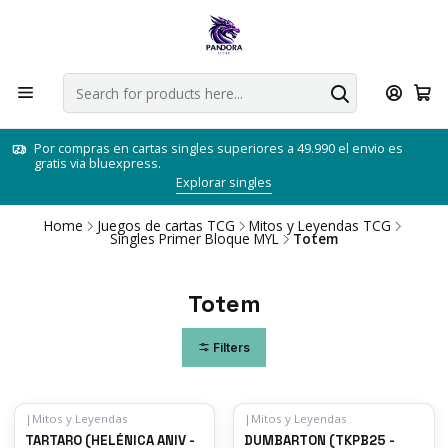
Por compras en cartas singles superiores a 49.990 el envio es
gratis via bluexpress.
Explorar singles
Home
Juegos de cartas TCG
Mitos y Leyendas TCG
Singles Primer Bloque MYL
Totem
Totem
Filters
|
Mitos y Leyendas
|
Mitos y Leyendas
TARTARO (HELÉNICA ANIV -
DUMBARTON (TKPB25 -