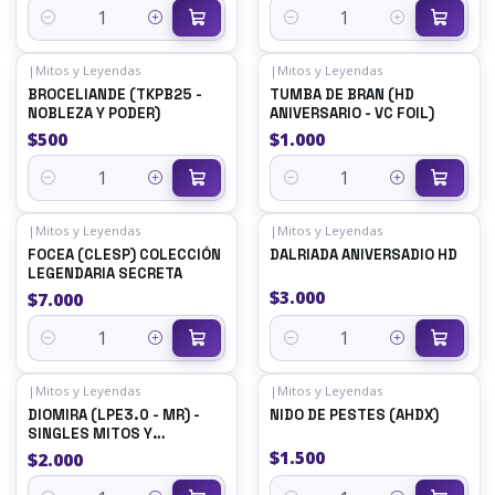
Quantity
Quantity
|
Mitos y Leyendas
|
Mitos y Leyendas
BROCELIANDE (TKPB25 -
TUMBA DE BRAN (HD
NOBLEZA Y PODER)
ANIVERSARIO - VC FOIL)
$500
$1.000
Quantity
Quantity
|
Mitos y Leyendas
|
Mitos y Leyendas
FOCEA (CLESP) COLECCIÓN
DALRIADA ANIVERSADIO HD
LEGENDARIA SECRETA
$3.000
$7.000
Quantity
Quantity
|
Mitos y Leyendas
|
Mitos y Leyendas
DIOMIRA (LPE3.0 - MR) -
NIDO DE PESTES (AHDX)
SINGLES MITOS Y
LEYENDAS
$1.500
$2.000