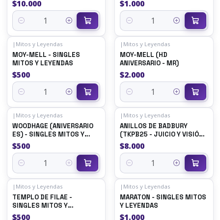
LEYENDAS
$10.000
$1.000
Quantity
Quantity
|
Mitos y Leyendas
|
Mitos y Leyendas
MOY-MELL - SINGLES
MOY-MELL (HD
MITOS Y LEYENDAS
ANIVERSARIO - MR)
$500
$2.000
Quantity
Quantity
|
Mitos y Leyendas
|
Mitos y Leyendas
WOODHAGE (ANIVERSARIO
ANILLOS DE BADBURY
ES) - SINGLES MITOS Y
(TKPB25 - JUICIO Y VISIÓN)
LEYENDAS
- SINGLES MITOS Y
$500
$8.000
LEYENDAS
Quantity
Quantity
|
Mitos y Leyendas
|
Mitos y Leyendas
TEMPLO DE FILAE -
MARATON - SINGLES MITOS
SINGLES MITOS Y
Y LEYENDAS
LEYENDAS
$500
$1.000