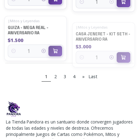
Quantity
Quantity
|
Mitos y Leyendas
|
Mitos y Leyendas
GUIZA - MEGA REAL -
CASA JENERET - KIT SETH -
ANIVERSARIO RA
ANIVERSARIO RA
$1.500
$3.000
Quantity
Quantity
1
2
3
4
»
Last
La Tienda Pandora es un santuario donde convergen jugadores
de todas las edades y niveles de destreza. Ofrecemos
principalmente Juegos de Cartas como Pokémon, Mitos y