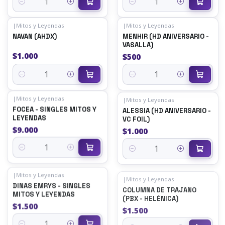
Quantity
Quantity
|
Mitos y Leyendas
|
Mitos y Leyendas
NAVAN (AHDX)
MENHIR (HD ANIVERSARIO -
VASALLA)
$1.000
$500
Quantity
Quantity
|
Mitos y Leyendas
|
Mitos y Leyendas
FOCEA - SINGLES MITOS Y
ALESSIA (HD ANIVERSARIO -
LEYENDAS
VC FOIL)
$9.000
$1.000
Quantity
Quantity
|
Mitos y Leyendas
|
Mitos y Leyendas
DINAS EMRYS - SINGLES
COLUMNA DE TRAJANO
MITOS Y LEYENDAS
(PBX - HELÉNICA)
$1.500
$1.500