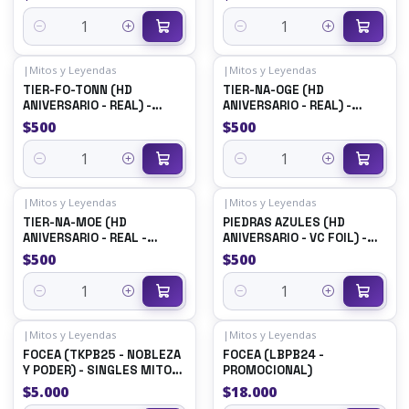
Quantity
Quantity
|
Mitos y Leyendas
|
Mitos y Leyendas
TIER-FO-TONN (HD
TIER-NA-OGE (HD
ANIVERSARIO - REAL) -
ANIVERSARIO - REAL) -
SINGLES MITOS Y
SINGLES MITOS Y
$500
$500
LEYENDAS
LEYENDAS
Quantity
Quantity
|
Mitos y Leyendas
|
Mitos y Leyendas
TIER-NA-MOE (HD
PIEDRAS AZULES (HD
ANIVERSARIO - REAL -
ANIVERSARIO - VC FOIL) -
REWORK)
SINGLES MITOS Y
$500
$500
LEYENDAS
Quantity
Quantity
|
Mitos y Leyendas
|
Mitos y Leyendas
FOCEA (TKPB25 - NOBLEZA
FOCEA (LBPB24 -
Y PODER) - SINGLES MITOS
PROMOCIONAL)
Y LEYENDAS
$5.000
$18.000