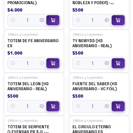
PROMOCIONAL)
NOBLEZA Y PODER) -
SINGLES MITOS Y
$4.000
$500
LEYENDAS
Quantity
Quantity
|
Mitos y Leyendas
|
Mitos y Leyendas
TOTEM DE FE ANIVERSARIO
TY NEWYDD (HD
ES
ANIVERSARIO - REAL)
$1.000
$500
Quantity
Quantity
|
Mitos y Leyendas
|
Mitos y Leyendas
TOTEM DEL LEON (HD
FUENTE DEL SABER (HD
ANIVERSARIO - REAL)
ANIVERSARIO - VC FOIL)
$500
$500
Quantity
Quantity
|
Mitos y Leyendas
|
Mitos y Leyendas
TÓTEM DE SERPIENTE
EL CIRCULO ETERNO
(LEYENDAS PB 3.0 -
ANIVERSARIO ES