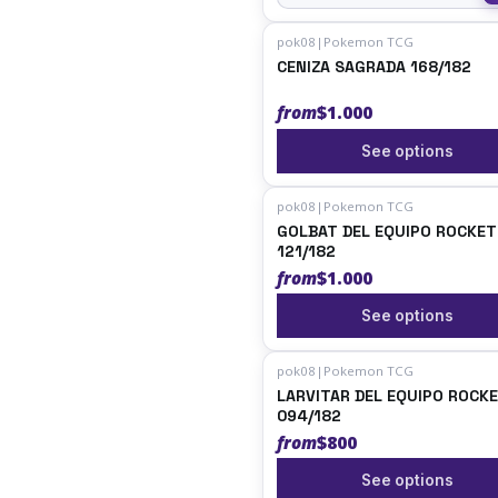
pok08
|
Pokemon TCG
CENIZA SAGRADA 168/182
from
$1.000
See options
pok08
|
Pokemon TCG
GOLBAT DEL EQUIPO ROCKET
121/182
from
$1.000
See options
pok08
|
Pokemon TCG
LARVITAR DEL EQUIPO ROCK
094/182
from
$800
See options