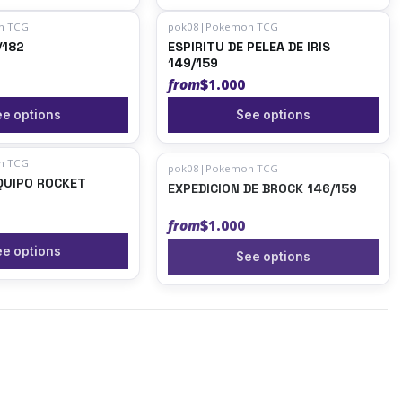
n TCG
pok08
|
Pokemon TCG
/182
ESPIRITU DE PELEA DE IRIS
149/159
from
$1.000
e options
See options
n TCG
pok08
|
Pokemon TCG
QUIPO ROCKET
EXPEDICION DE BROCK 146/159
from
$1.000
e options
See options