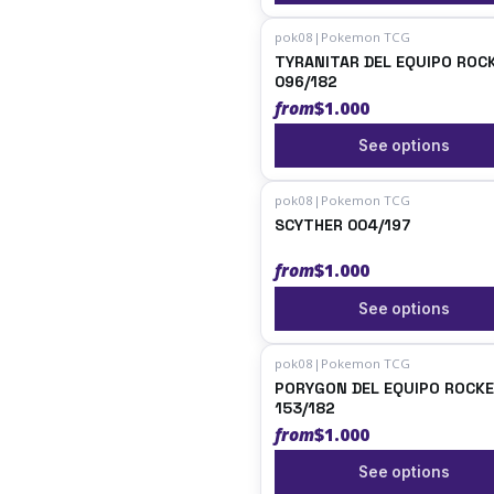
pok08
|
Pokemon TCG
TYRANITAR DEL EQUIPO ROC
096/182
from
$1.000
See options
pok08
|
Pokemon TCG
SCYTHER 004/197
from
$1.000
See options
pok08
|
Pokemon TCG
PORYGON DEL EQUIPO ROCK
153/182
from
$1.000
See options