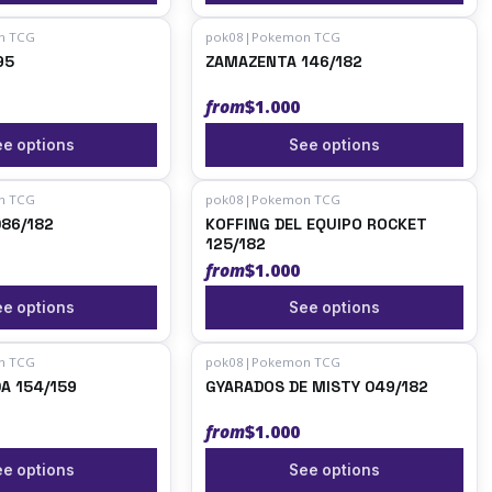
n TCG
pok08
|
Pokemon TCG
95
ZAMAZENTA 146/182
from
$1.000
e options
See options
n TCG
pok08
|
Pokemon TCG
LAGRITO 086/182
KOFFING DEL EQUIPO ROCKET
125/182
from
$1.000
e options
See options
n TCG
pok08
|
Pokemon TCG
A 154/159
GYARADOS DE MISTY 049/182
from
$1.000
e options
See options