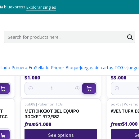
Home
Juegos de cartas TCG
Pokémon TCG
via bluexpress.
Explorar singles
pok11
|
Pokemon TCG
pok11
|
Pokemo
MEOWTH DEL EQUIPO ROCKET
MEWTWO EX 
llado Primera Era
Sellado Primer Bloque
Juegos de cartas TCG
Juego
149/182 - Singles Pokemon TCG
149/182 PRO
Pokemon TC
$1.000
$3.000
Quantity
Quantity
pok08
|
Pokemon TCG
pok08
|
Pokemo
ET
METICHOBOT DEL EQUIPO
AVENTURA DE
 TCG
ROCKET 172/182
from
$1.000
from
$1.000
See options
Se