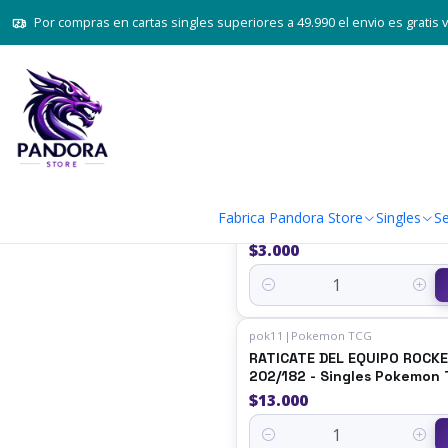
Por compras en cartas singles superiores a 49.990 el envio es gratis 
Pokémon TCG
pok11
|
Pokemon TCG
CLEFAIRY 062/196 - Singles
Fabrica Pandora Store
Singles
Se
Pokemon TCG
$3.000
Quantity
pok11
|
Pokemon TCG
RATICATE DEL EQUIPO ROCK
202/182 - Singles Pokemon
$13.000
Quantity