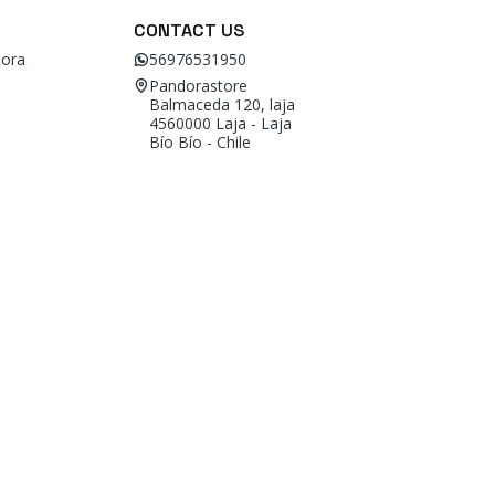
CONTACT US
ora
56976531950
Pandorastore
Balmaceda 120, laja
4560000 Laja - Laja
Bío Bío - Chile