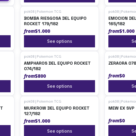
pok08
|
Pokemon TCG
pok08
|
Pokemo
BOMBA RIESGOSA DEL EQUIPO
EMOCION DE
ROCKET 179/182
165/182
from
$1.000
from
$1.000
See options
Se
pok08
|
Pokemon TCG
pok08
|
Pokemo
AMPHAROS DEL EQUIPO ROCKET
ZERAORA 078
074/182
from
$0
from
$800
See options
Se
pok08
|
Pokemon TCG
pok08
|
Pokemo
ET
MURKROW DEL EQUIPO ROCKET
MEW EX SVP
127/182
from
$0
from
$1.000
See options
Se