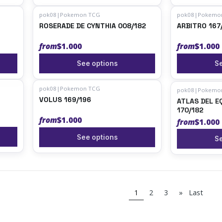
pok08
|
Pokemon TCG
pok08
|
Pokemo
ROSERADE DE CYNTHIA 008/182
ARBITRO 167
from
$1.000
from
$1.000
See options
Se
pok08
|
Pokemon TCG
pok08
|
Pokemo
VOLUS 169/196
ATLAS DEL E
170/182
from
$1.000
from
$1.000
See options
Se
1
2
3
»
Last