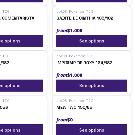
n TCG
pok08
|
Pokemon TCG
L COMENTARISTA
GABITE DE CINTHIA 103/182
from
$1.000
e options
See options
n TCG
pok08
|
Pokemon TCG
/182
IMPIDIMP DE ROXY 134/182
from
$1.000
e options
See options
n TCG
pok08
|
Pokemon TCG
 053
MEWTWO 150/65
from
$0
e options
See options