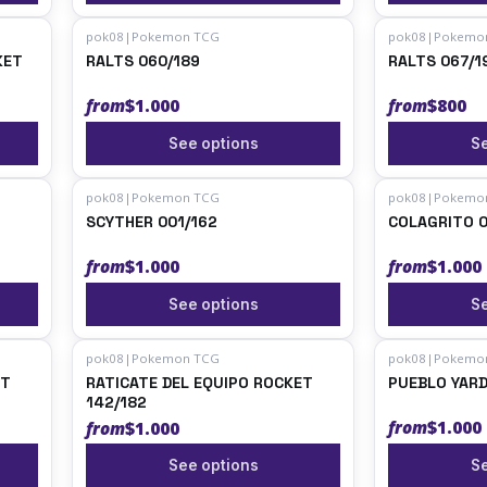
pok08
|
Pokemon TCG
pok08
|
Pokemo
KET
RALTS 060/189
RALTS 067/1
from
$1.000
from
$800
See options
Se
pok08
|
Pokemon TCG
pok08
|
Pokemo
SCYTHER 001/162
CO
from
$1.000
from
$1.000
See options
Se
pok08
|
Pokemon TCG
pok08
|
Pokemo
ET
RATICATE DEL EQUIPO ROCKET
PUEBLO YARD
142/182
from
$1.000
from
$1.000
See options
Se