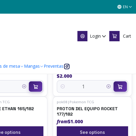
EN
Login
Cart
n TCG
pok11
|
Pokemon TCG
DEL EQUIPO ROCKET
GIOVANNI DEL EQUIPO ROCKET
s de mesa
Mangas
Preventas
MO - Singles
174/182 - Singles Pokemon TCG
G
$2.000
Quantity
n TCG
pok08
|
Pokemon TCG
 ETHAN 165/182
PROTON DEL EQUIPO ROCKET
177/182
from
$1.000
e options
See options