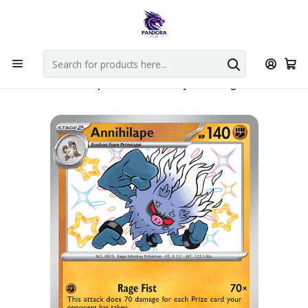
Por compras en cartas singles superiores a 49.990 el envio es
gratis via bluexpress.
Explorar singles
Home
Juegos de cartas TCG
Pokémon TCG
Singles de Pokémon
Annihilape - 171/091 - Shiny Rare - Ingles