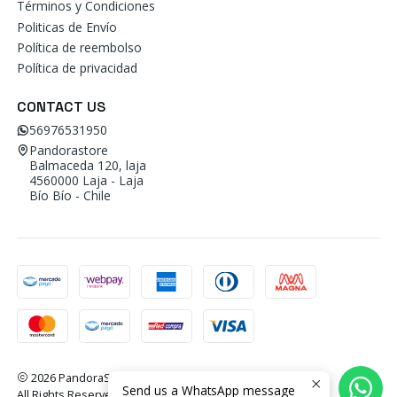
Términos y Condiciones
Politicas de Envío
Política de reembolso
Política de privacidad
CONTACT US
56976531950
Pandorastore
Balmaceda 120, laja
4560000 Laja - Laja
Bío Bío - Chile
2026 PandoraStore.
Send us a WhatsApp message
All Rights Reserved.
Powered by Jumpseller
.