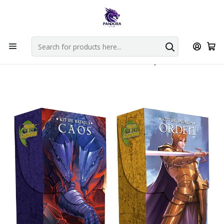
Por compras en cartas singles superiores a 49.990 el envio es
gratis via bluexpress.
Explorar singles
Home
Juegos de cartas TCG
Mitos y Leyendas TCG
Sellado Primer Bloque
PACK KIT DE BATALLA PRIMER BLOQUE 3.0 X2