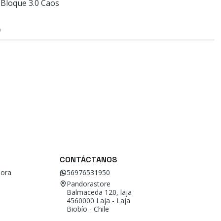
r Bloque 3.0 Caos
O
CONTÁCTANOS
ora
56976531950
Pandorastore
Balmaceda 120, laja
4560000 Laja - Laja
Biobío - Chile