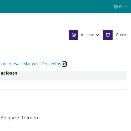
ALLA PRIMER BLOQUE 3.0 X2
CL
E BATALLA PRIMER BLOQUE
Acceso
Carro
 de favoritos
s de mesa
Mangas
Preventas
caciones
r Bloque 3.0 Orden