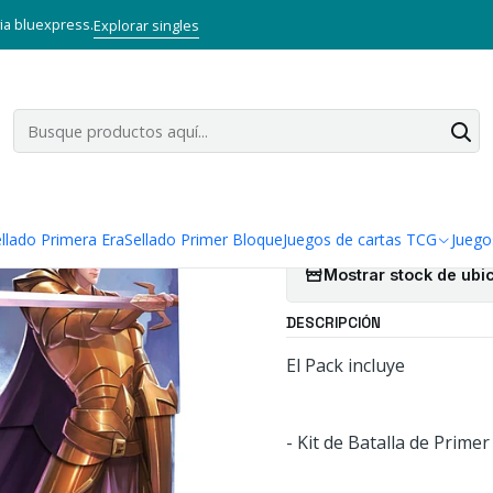
G
Mitos y Leyendas TCG
Sellado Primer Bloque
PACK KIT DE BAT
via bluexpress.
Explorar singles
|
PACK KIT D
3.0 X2
Agregar a la lista
llado Primera Era
Sellado Primer Bloque
Juegos de cartas TCG
Juego
Mostrar stock de ubi
DESCRIPCIÓN
El Pack incluye
- Kit de Batalla de Prime