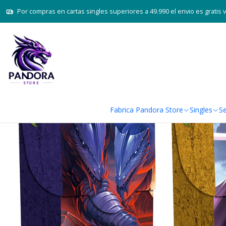
Inicio
Juegos de cartas TC
Por compras en cartas singles superiores a 49.990 el envio es gratis 
Fabrica Pandora Store
Singles
Se