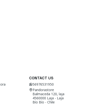
CONTACT US
ora
56976531950
Pandorastore
Balmaceda 120, laja
4560000 Laja - Laja
Bío Bío - Chile