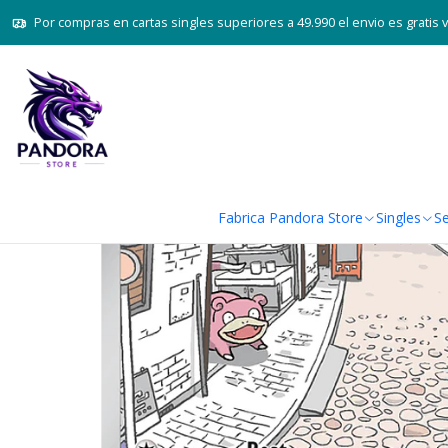
Home
Juegos de c
Por compras en cartas singles superiores a 49.990 el envio es gratis 
Fabrica Pandora Store
Singles
Se