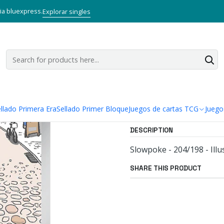
artas TCG
Pokémon TCG
Singles de Pokémon
Slowpoke - 204/198
via bluexpress.
Explorar singles
|
Slowpoke - 2
Add to Wishlist
Show stock from loca
llado Primera Era
Sellado Primer Bloque
Juegos de cartas TCG
Juego
DESCRIPTION
Slowpoke - 204/198 - Illu
SHARE THIS PRODUCT