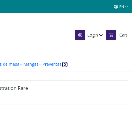
 - Illustration Rare
EN
04/198 - Illustration Rare
Login
Cart
tions
s de mesa
Mangas
Preventas
stration Rare