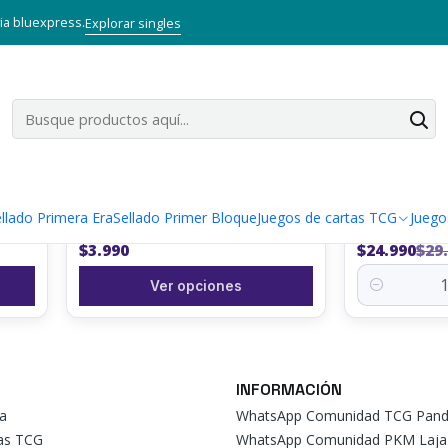
ica Pandora Store
LANZADORES DE DADOS - CONTADORES - ACCE
via bluexpress.
Explorar singles
NTADORES - ACCESORIOS TCG
|
|
-17%
OFF
CONTADOR DE VIDA TCG –
LANZADOR D
llado Primera Era
Sellado Primer Bloque
Juegos de cartas TCG
Juego
COMPACTO 3.5 CM (COLORES
ESPINUDA BI
DISPONIBLES)
$3.990
$24.990
$29
Ver opciones
Cantidad
INFORMACIÓN
a
WhatsApp Comunidad TCG Pand
tas TCG
WhatsApp Comunidad PKM Laja