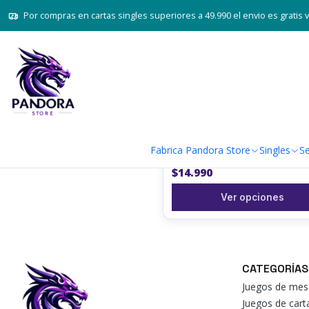
Inicio
Fabr
Por compras en cartas singles superiores a 49.990 el envio es gratis 
LANZADORES DE DADOS - CO
|
LANZADOR DE DADOS TORRE
Fabrica Pandora Store
Singles
Se
ESCALERA ESPIRAL
$14.990
Ver opciones
CATEGORÍAS
Juegos de mes
Juegos de car