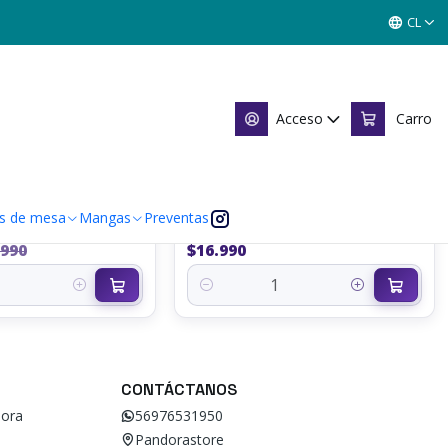
SORIOS TCG
CL
Acceso
Carro
|
E DADOS TORRE
LANZADOR DE DADOS DISEÑO
s de mesa
Mangas
Preventas
COLOR
JARRA CERVECERA
.990
$16.990
Cantidad
CONTÁCTANOS
ora
56976531950
Pandorastore