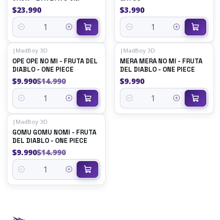
$23.990
$3.990
Cantidad
Cantidad
|
MadBoy 3D
|
MadBoy 3D
-33%
OFF
OPE OPE NO MI - FRUTA DEL
MERA MERA NO MI - FRUTA
DIABLO - ONE PIECE
DEL DIABLO - ONE PIECE
$9.990
$14.990
$9.990
Cantidad
Cantidad
|
MadBoy 3D
-33%
OFF
GOMU GOMU NOMI - FRUTA
DEL DIABLO - ONE PIECE
$9.990
$14.990
Cantidad