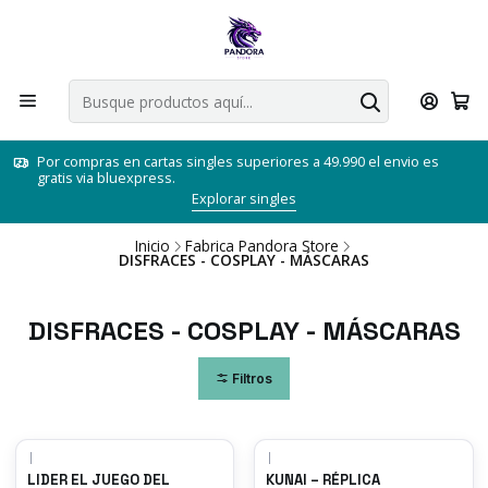
Por compras en cartas singles superiores a 49.990 el envio es
gratis via bluexpress.
Explorar singles
Inicio
Fabrica Pandora Store
DISFRACES - COSPLAY - MÁSCARAS
DISFRACES - COSPLAY - MÁSCARAS
Filtros
|
|
LIDER EL JUEGO DEL
KUNAI – RÉPLICA