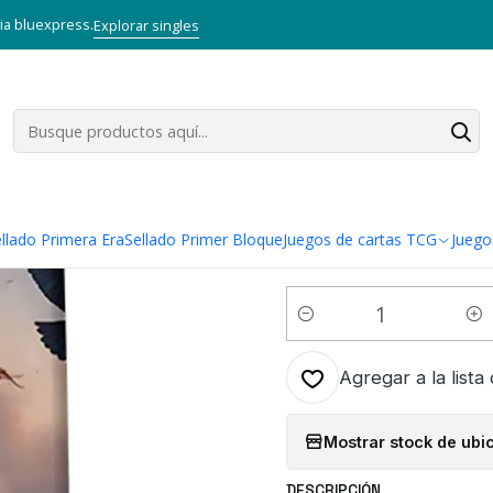
sorios TCG
PROTECTORES
Protector de Cartas TCG Zero Mullig
via bluexpress.
Explorar singles
|
Protector de
Augurio Sta
AUGURIO
llado Primera Era
Sellado Primer Bloque
Juegos de cartas TCG
Juego
Cantidad
Agregar a la lista
Mostrar stock de ubi
DESCRIPCIÓN