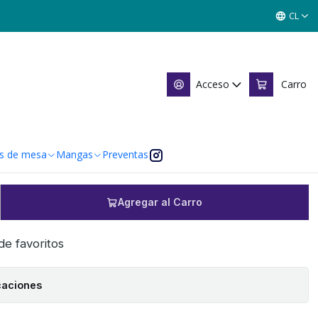
an Augurio Standard - Variedades
CL
 Cartas TCG Zero Mulligan
ndard - Variedades
Acceso
Carro
s de mesa
Mangas
Preventas
Agregar al Carro
 de favoritos
caciones