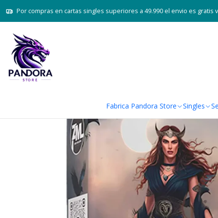
Inicio
Juegos de cartas TCG
Acce
Por compras en cartas singles superiores a 49.990 el envio es gratis 
Fabrica Pandora Store
Singles
Se