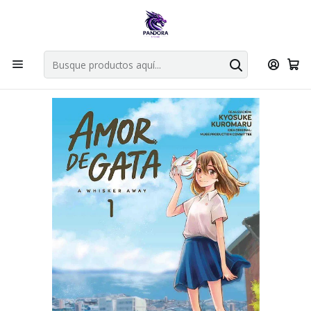
Por compras en cartas singles superiores a 49.990 el envio es
gratis via bluexpress.
Explorar singles
Inicio
Mangas
Bunkoban
AMOR DE GATA 01