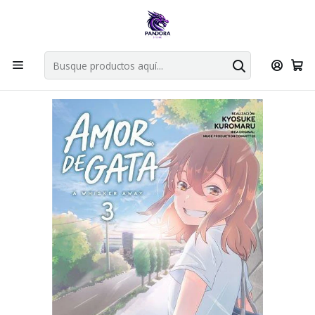
Por compras en cartas singles superiores a 49.990 el envio es
gratis via bluexpress.
Explorar singles
Inicio
Mangas
Bunkoban
AMOR DE GATA 03