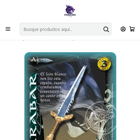
Por compras en cartas singles superiores a 49.990 el envio es
gratis via bluexpress.
Explorar singles
Inicio
Juegos de cartas TCG
Mitos y Leyendas TCG
Singles Primer Bloque MYL
Armas
ARABAR (HD ANIVERSARIO - REAL) - SINGLES MITOS Y LEYENDAS