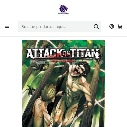
Por compras en cartas singles superiores a 49.990 el envio es
gratis via bluexpress.
Explorar singles
Inicio
Mangas
Bunkoban
Attack On Titan 07