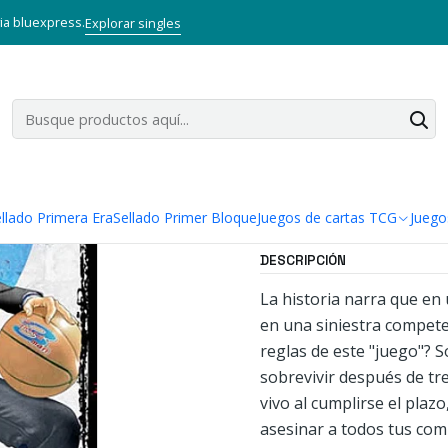
Inicio
Mangas
Bunkoban Doble
BATTLE ROYALE ED. DELUXE 02
via bluexpress.
Explorar singles
|
BATTLE ROYA
Agregar a la lista
Mostrar stock de ubi
llado Primera Era
Sellado Primer Bloque
Juegos de cartas TCG
Juego
DESCRIPCIÓN
La historia narra que en
en una siniestra compete
reglas de este "juego"? 
sobrevivir después de tre
vivo al cumplirse el plaz
asesinar a todos tus comp