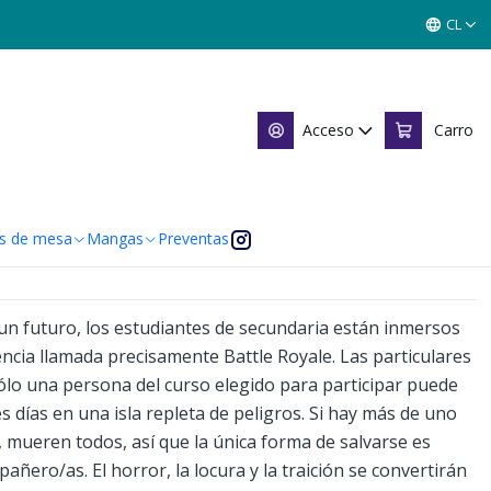
CL
LE ED. DELUXE 02
Acceso
Carro
 de favoritos
caciones
s de mesa
Mangas
Preventas
 un futuro, los estudiantes de secundaria están inmersos
ncia llamada precisamente Battle Royale. Las particulares
Sólo una persona del curso elegido para participar puede
s días en una isla repleta de peligros. Si hay más de uno
o, mueren todos, así que la única forma de salvarse es
añero/as. El horror, la locura y la traición se convertirán