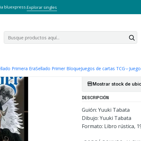
Inicio
Mangas
Tankobon
Black Clover 24
via bluexpress.
Explorar singles
|
Black Clover
Cantidad
Agregar a la lista
llado Primera Era
Sellado Primer Bloque
Juegos de cartas TCG
Juego
Mostrar stock de ubi
DESCRIPCIÓN
Guión: Yuuki Tabata
Dibujo: Yuuki Tabata
Formato: Libro rústica, 1