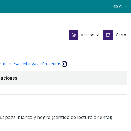
CL
 24
Acceso
Carro
Agregar al Carro
 de favoritos
s de mesa
Mangas
Preventas
caciones
92 págs. blanco y negro (sentido de lectura oriental)