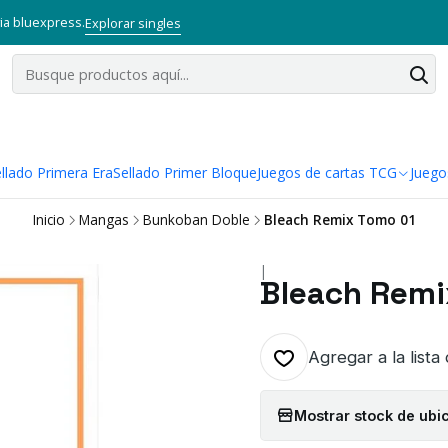
via bluexpress.
Explorar singles
llado Primera Era
Sellado Primer Bloque
Juegos de cartas TCG
Juego
Inicio
Mangas
Bunkoban Doble
Bleach Remix Tomo 01
|
Bleach Remi
Agregar a la lista
Mostrar stock de ubi