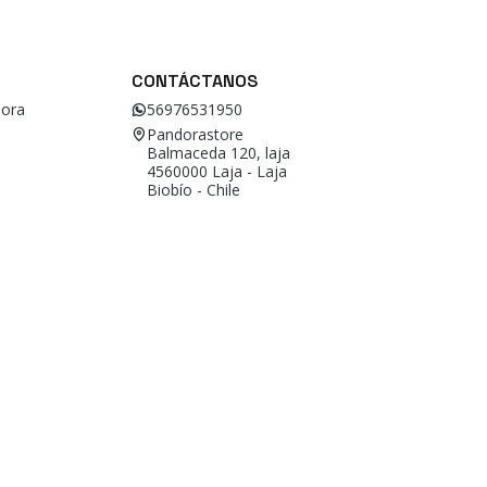
CONTÁCTANOS
ora
56976531950
Pandorastore
Balmaceda 120, laja
4560000 Laja - Laja
Biobío - Chile