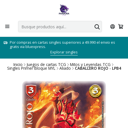
Por compras en cartas singles superiores a 49.990 el envio es
gratis via bluexpress.
Explorar singles
Inicio
Juegos de cartas TCG
Mitos y Leyendas TCG
Singles Primer Bloque MYL
Aliado
CABALLERO ROJO - LPB4