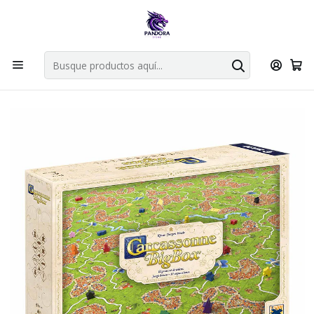
Por compras en cartas singles superiores a 49.990 el envio es
gratis via bluexpress.
Explorar singles
Inicio
Juegos de mesa
Familiares
CARCASSONNE BIG BOX - DEVIR