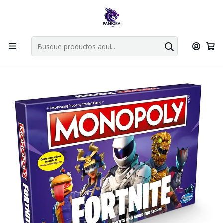
Por compras en cartas singles superiores a 49.990 el envio es
gratis via bluexpress.
Explorar singles
Inicio
Juegos de mesa
Familiares
Monopoly Fornite