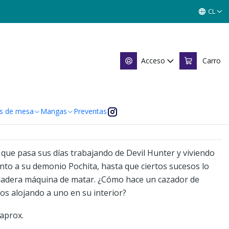
CL
an 02
Acceso
Carro
 de favoritos
caciones
s de mesa
Mangas
Preventas
, que pasa sus días trabajando de Devil Hunter y viviendo
nto a su demonio Pochita, hasta que ciertos sucesos lo
adera máquina de matar. ¿Cómo hace un cazador de
s alojando a uno en su interior?
aprox.