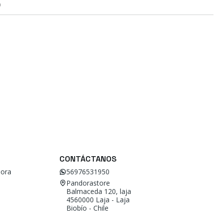
O
CONTÁCTANOS
ora
56976531950
Pandorastore
Balmaceda 120, laja
4560000 Laja - Laja
Biobío - Chile