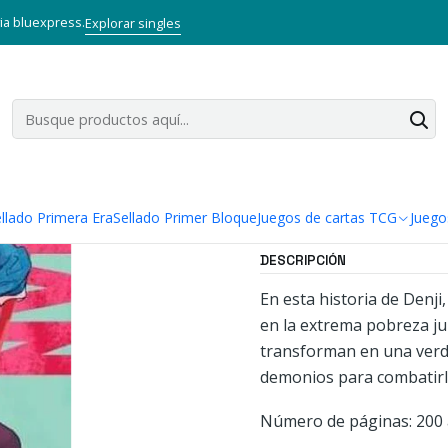
Inicio
Mangas
Tankobon
Chainsaw Man 02
via bluexpress.
Explorar singles
|
Chainsaw M
Agregar a la lista
Mostrar stock de ubi
llado Primera Era
Sellado Primer Bloque
Juegos de cartas TCG
Juego
DESCRIPCIÓN
En esta historia de Denji
en la extrema pobreza ju
transforman en una verd
demonios para combatirlo
Número de páginas: 200 