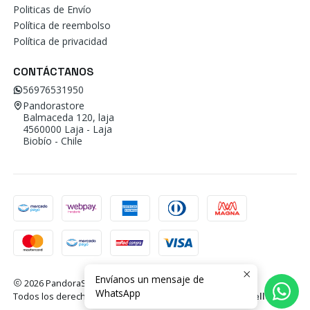
Politicas de Envío
Política de reembolso
Política de privacidad
CONTÁCTANOS
56976531950
Pandorastore
Balmaceda 120, laja
4560000 Laja - Laja
Biobío - Chile
Envíanos un mensaje de
2026 PandoraStore.
WhatsApp
Todos los derechos reservados.
Desarrollado por Jumpseller
.