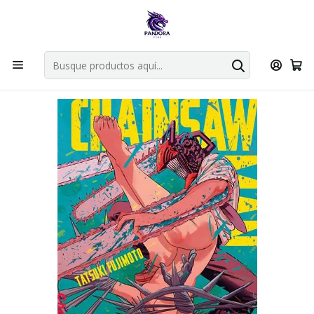
Por compras en cartas singles superiores a 49.990 el envio es
gratis via bluexpress.
Explorar singles
Inicio
Mangas
Tankobon
Chainsaw Man 08