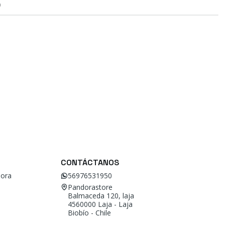
O
CONTÁCTANOS
ora
56976531950
Pandorastore
Balmaceda 120, laja
4560000 Laja - Laja
Biobío - Chile