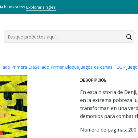
Inicio
Mangas
Tankobon
Chainsaw Man 12
via bluexpress.
Explorar singles
|
Chainsaw M
Agregar a la lista
Mostrar stock de ubi
llado Primera Era
Sellado Primer Bloque
Juegos de cartas TCG
Juego
DESCRIPCIÓN
En esta historia de Denji
en la extrema pobreza ju
transforman en una verd
demonios para combatirlo
Número de páginas: 200 