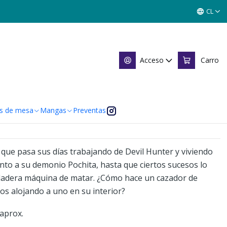
CL
an 12
Acceso
Carro
 de favoritos
caciones
s de mesa
Mangas
Preventas
, que pasa sus días trabajando de Devil Hunter y viviendo
nto a su demonio Pochita, hasta que ciertos sucesos lo
adera máquina de matar. ¿Cómo hace un cazador de
s alojando a uno en su interior?
aprox.