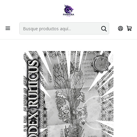
Por compras en cartas singles superiores a 49.990 el envio es
gratis via bluexpress.
Explorar singles
Inicio
Juegos de cartas TCG
Mitos y Leyendas TCG
Singles Primera Era MYL
Oro
CODEX RUNICUS - SECRETA SILVER - LOOTBOX PE 2025