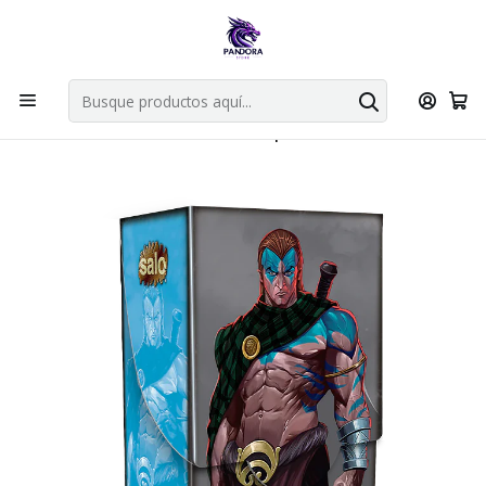
Por compras en cartas singles superiores a 49.990 el envio es
gratis via bluexpress.
Explorar singles
Inicio
Juegos de cartas TCG
Mitos y Leyendas TCG
Sellado Primer Bloque
Colección racial Primer Bloque 2023: Defensor