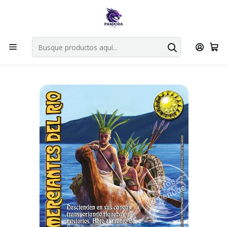
Por compras en cartas singles superiores a 49.990 el envio es
gratis via bluexpress.
Explorar singles
Inicio
Juegos de cartas TCG
Mitos y Leyendas TCG
Singles Primera Era MYL
Oro
COMERCIANTES DEL RIO - SINGLES MITOS Y LEYENDAS