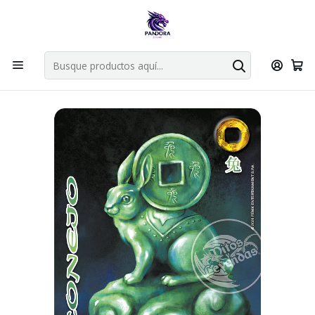
Por compras en cartas singles superiores a 49.990 el envio es
gratis via bluexpress.
Explorar singles
Inicio
Juegos de cartas TCG
Mitos y Leyendas TCG
Singles Primera Era MYL
Oro
CONEJO - XINNIAN 2026