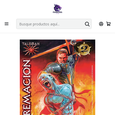
Por compras en cartas singles superiores a 49.990 el envio es
gratis via bluexpress.
Explorar singles
Inicio
Juegos de cartas TCG
Mitos y Leyendas TCG
Singles Primera Era MYL
Talismán
CREMACIÓN (KB23)