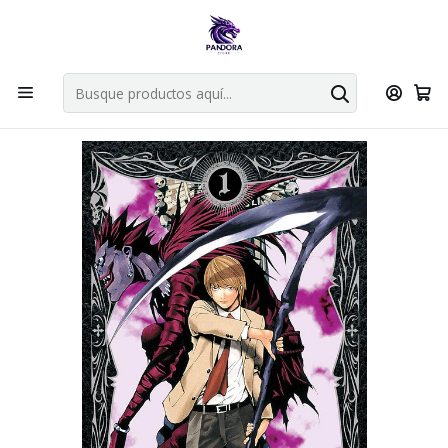
Por compras en cartas singles superiores a 49.990 el envio es
gratis via bluexpress.
Explorar singles
Inicio
Mangas
Tankobon
Death Note 01