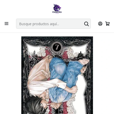
Por compras en cartas singles superiores a 49.990 el envio es
gratis via bluexpress.
Explorar singles
Inicio
Mangas
Tankobon
Death Note 07