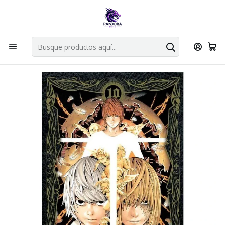
Por compras en cartas singles superiores a 49.990 el envio es
gratis via bluexpress.
Explorar singles
Inicio
Mangas
Tankobon
Death Note 10