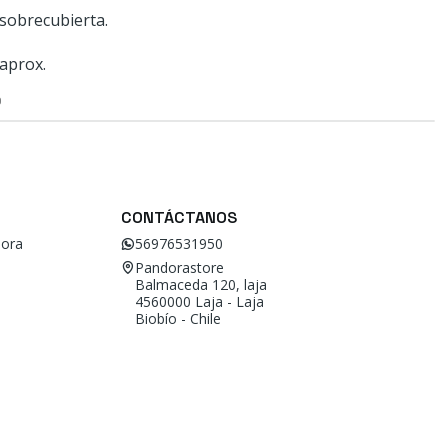
sobrecubierta.
aprox.
O
CONTÁCTANOS
ora
56976531950
Pandorastore
Balmaceda 120, laja
4560000 Laja - Laja
Biobío - Chile