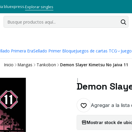
via bluexpress.
Explorar singles
llado Primera Era
Sellado Primer Bloque
Juegos de cartas TCG
Juego
Inicio
Mangas
Tankobon
Demon Slayer Kimetsu No Jaiva 11
|
Demon Slaye
Agregar a la lista
Mostrar stock de ubi