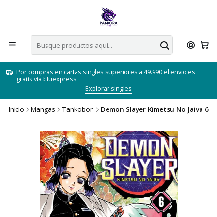
Por compras en cartas singles superiores a 49.990 el envio es
gratis via bluexpress.
Explorar singles
Inicio
Mangas
Tankobon
Demon Slayer Kimetsu No Jaiva 6