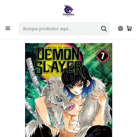
Por compras en cartas singles superiores a 49.990 el envio es
gratis via bluexpress.
Explorar singles
Inicio
Mangas
Tankobon
Demon Slayer Kimetsu No Jaiva 7