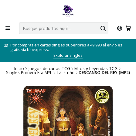
Por compras en cartas singles superiores a 49.990 el envio es
gratis via bluexpress.
Explorar singles
Inicio
Juegos de cartas TCG
Mitos y Leyendas TCG
Singles Primera Era MYL
Talismán
DESCANSO DEL REY (MP2)