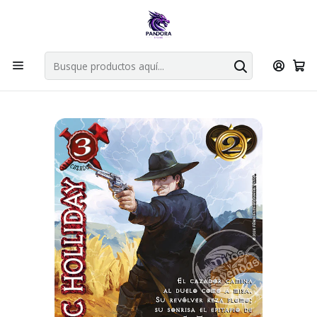
Por compras en cartas singles superiores a 49.990 el envio es
gratis via bluexpress.
Explorar singles
Inicio
Juegos de cartas TCG
Mitos y Leyendas TCG
Singles Primera Era MYL
Aliado
DOC HOLLIDAY - MUNDOS PERDIDOS - TOMBSTONE