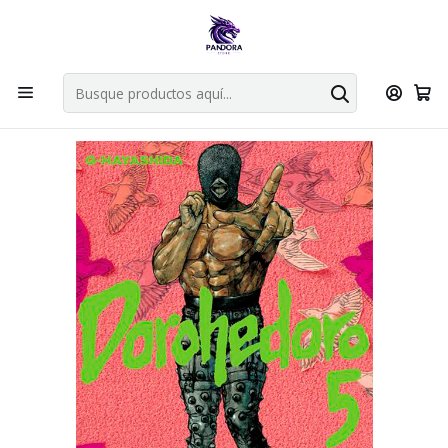
Por compras en cartas singles superiores a 49.990 el envio es
gratis via bluexpress.
Explorar singles
Inicio
Mangas
Kanzenban
DOROHEDORO 05