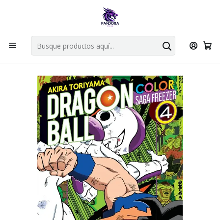
Por compras en cartas singles superiores a 49.990 el envio es
gratis via bluexpress.
Explorar singles
Inicio
Mangas
Kanzenban
Dragon Ball Color Saga Freezer 04