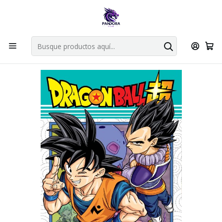
Por compras en cartas singles superiores a 49.990 el envio es
gratis via bluexpress.
Explorar singles
Inicio
Mangas
Tankobon
Dragon Ball Super 12