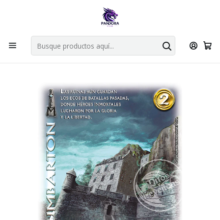
Por compras en cartas singles superiores a 49.990 el envio es
gratis via bluexpress.
Explorar singles
Inicio
Juegos de cartas TCG
Mitos y Leyendas TCG
Singles Primer Bloque MYL
Totem
DUMBARTON - REPRINT - TOOLKIT DESAFIO