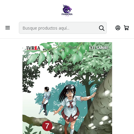
Por compras en cartas singles superiores a 49.990 el envio es
gratis via bluexpress.
Explorar singles
Inicio
Mangas
ERASED 07