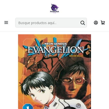
Por compras en cartas singles superiores a 49.990 el envio es
gratis via bluexpress.
Explorar singles
Inicio
Mangas
Bunkoban
EVANGELION ED. DELUXE 01