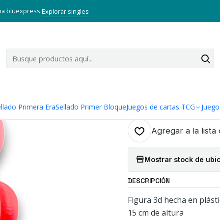
abrica Pandora Store
DECORACIÓN
FIGURA NERDS ESPECIERO CO
via bluexpress.
Explorar singles
|
FIGURA NER
Cantidad
Sólo puedes comprar u
llado Primera Era
Sellado Primer Bloque
Juegos de cartas TCG
Juego
Agregar a la lista
Mostrar stock de ubi
DESCRIPCIÓN
Figura 3d hecha en plást
15 cm de altura