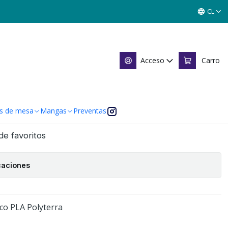
LOR ROJO
CL
DS ESPECIERO COLOR ROJO
Acceso
Carro
Agregar al Carro
n máximo de 4 unidades
s de mesa
Mangas
Preventas
 de favoritos
caciones
ico PLA Polyterra