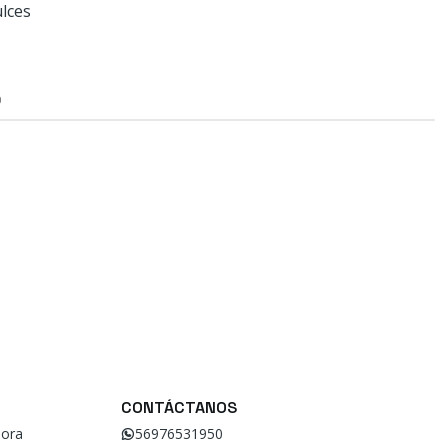
ulces
O
CONTÁCTANOS
ora
56976531950