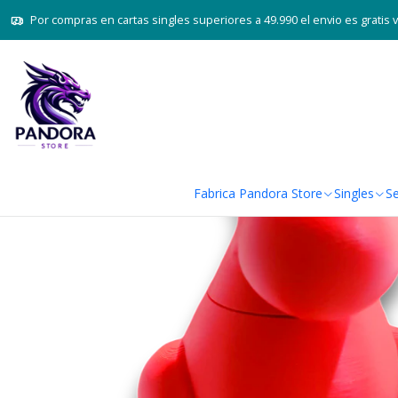
Inicio
F
Por compras en cartas singles superiores a 49.990 el envio es gratis 
Fabrica Pandora Store
Singles
Se