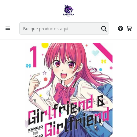
Por compras en cartas singles superiores a 49.990 el envio es
gratis via bluexpress.
Explorar singles
Inicio
Mangas
Tankobon
GIRLFRIEND & GIRLFRIEND 01