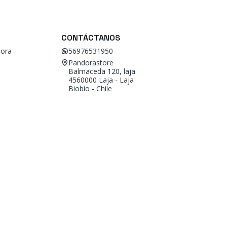
CONTÁCTANOS
ora
56976531950
Pandorastore
Balmaceda 120, laja
4560000 Laja - Laja
Biobío - Chile