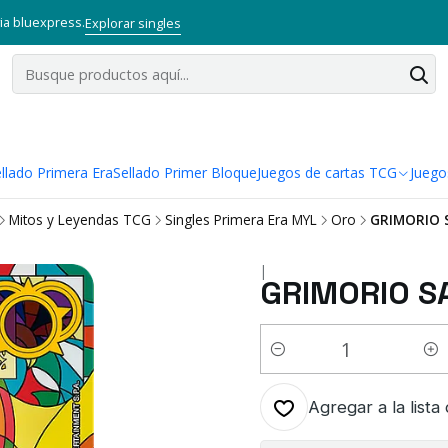
via bluexpress.
Explorar singles
llado Primera Era
Sellado Primer Bloque
Juegos de cartas TCG
Juego
Mitos y Leyendas TCG
Singles Primera Era MYL
Oro
GRIMORIO 
|
GRIMORIO S
Cantidad
Agregar a la lista