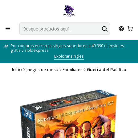
Por compras en cartas singles superiores a 49.990 el envio es
gratis via bluexpress.
Explorar singles
Inicio
Juegos de mesa
Familiares
Guerra del Pacifico